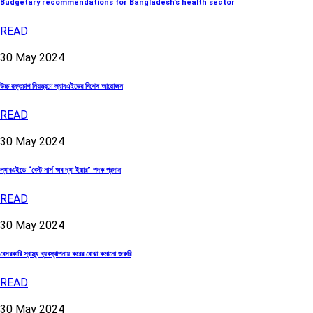
Budgetary recommendations for Bangladesh’s health sector
READ
30
May
2024
উচ্চ রক্তচাপ নিয়ন্ত্রণে ল্যাবএইডের বিশেষ আয়োজন
READ
30
May
2024
ল্যাবএইডে “বেস্ট নার্স অব দ্যা ইয়ার” পদক প্রদান
READ
30
May
2024
বেসরকারি স্বাস্থ্য ব্যবস্থাপনায় করের বোঝা কমানো জরুরি
READ
30
May
2024